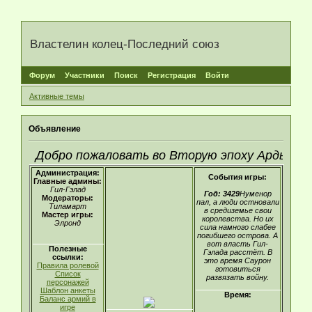
Властелин колец-Последний союз
Форум
Участники
Поиск
Регистрация
Войти
Активные темы
Объявление
Добро пожаловать во Вторую эпоху Арды
Администрация:
События игры:
Главные админы:
Гил-Гэлад
Год: 3429
Нуменор
Модераторы:
пал, а люди остновали
Тиламарт
в средиземье свои
Мастер игры:
королевства. Но их
Элронд
сила намного слабее
погибшего острова. А
вот власть Гил-
Полезные
Гэлада расстёт. В
ссылки:
это время Саурон
Правила ролевой
готовиться
Список
развязать войну.
персонажей
Шаблон анкеты
Время:
Баланс армий в
игре