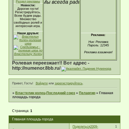
гистрируйтесь! Мы всегда рады видеть новые лица
Раздел рекламы
Новости:
Дорогие гости!
Регистрируйтесь.
Всем будем рады.
Множество
свободных ролей и
интересная игра.
Наши друзья:
Реклама:
Ник: Реклама
Пароль: 12345
Реклама взаимная!
Ролевая переезжает!! Вот адрес -
http://numenor.8bb.ru/
Привет, Гость!
Войдите
или
зарегистрируйтесь
.
»
Властелин колец-Последний союз
»
Пеларгир
»
Глваная
площадь города
Страница:
1
Глваная площадь города
Поделиться
2009-
1