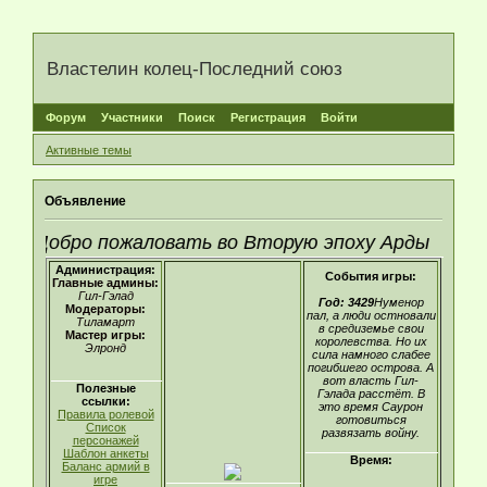
Властелин колец-Последний союз
Форум
Участники
Поиск
Регистрация
Войти
Активные темы
Объявление
Добро пожаловать во Вторую эпоху Арды
Администрация:
События игры:
Главные админы:
Гил-Гэлад
Год: 3429
Нуменор
Модераторы:
пал, а люди остновали
Тиламарт
в средиземье свои
Мастер игры:
королевства. Но их
Элронд
сила намного слабее
погибшего острова. А
вот власть Гил-
Полезные
Гэлада расстёт. В
ссылки:
это время Саурон
Правила ролевой
готовиться
Список
развязать войну.
персонажей
Шаблон анкеты
Время:
Баланс армий в
игре