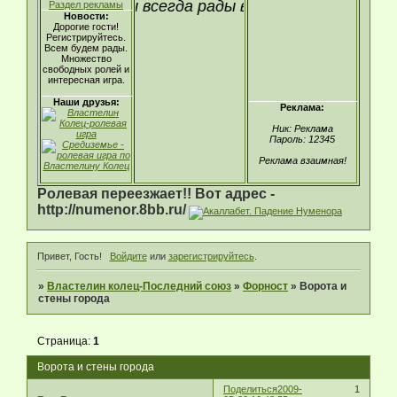
стрируйтесь! Мы всегда рады видеть новые лица!
Раздел рекламы
Новости:
Дорогие гости!
Регистрируйтесь.
Всем будем рады.
Множество
свободных ролей и
интересная игра.
Наши друзья:
Реклама:
Ник: Реклама
Пароль: 12345
Реклама взаимная!
Ролевая переезжает!! Вот адрес -
http://numenor.8bb.ru/
Привет, Гость!
Войдите
или
зарегистрируйтесь
.
»
Властелин колец-Последний союз
»
Форност
»
Ворота и
стены города
Страница:
1
Ворота и стены города
Поделиться
2009-
1