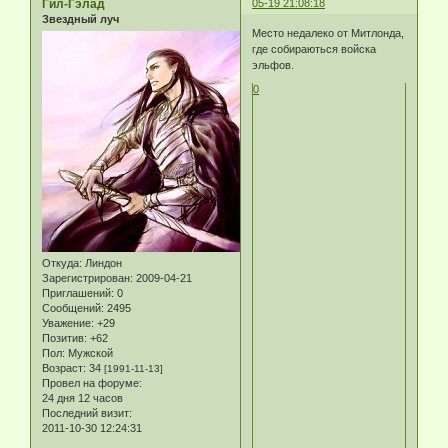
Гил-Гэлад
05-19 21:08:18
Звездный луч
Место недалеко от Митлонда,
где собираються войска
эльфов.
0
Откуда:
Линдон
Зарегистрирован
: 2009-04-21
Приглашений:
0
Сообщений:
2495
Уважение:
+29
Позитив:
+62
Пол:
Мужской
Возраст:
34
[1991-11-13]
Провел на форуме:
24 дня 12 часов
Последний визит:
2011-10-30 12:24:31